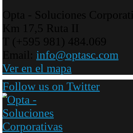
Opta - Soluciones Corporat
Km 17,5 Ruta II
T (+595 981) 484.069
Email:
info@optasc.com
Ver en el mapa
Follow us on Twitter